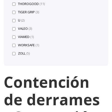
THOROGOOD
(11)
TIGER GRIP
(3)
U
(2)
VALEO
(3)
VIAMED
(1)
WORKSAFE
(1)
ZOLL
(5)
Contención
de derrames