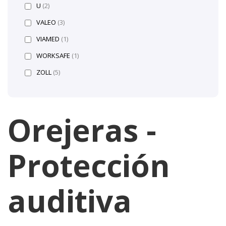
U
(2)
VALEO
(3)
VIAMED
(1)
WORKSAFE
(1)
ZOLL
(5)
Orejeras -
Protección
auditiva