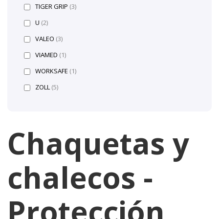
TIGER GRIP
(3)
U
(2)
VALEO
(3)
VIAMED
(1)
WORKSAFE
(1)
ZOLL
(5)
Chaquetas y
chalecos -
Protección