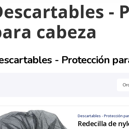
escartables - 
para cabeza
escartables - Protección pa
Descartables - Protección pa
Redecilla de ny