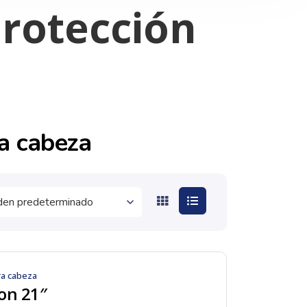
Protección
ra cabeza
ra cabeza
lon 21″