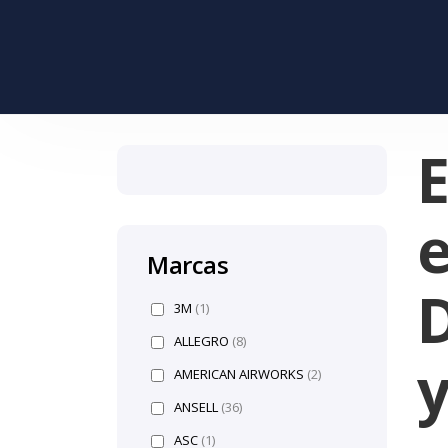
Marcas
D
3M
(1)
ALLEGRO
(8)
AMERICAN AIRWORKS
(2)
ANSELL
(36)
ASC
(1)