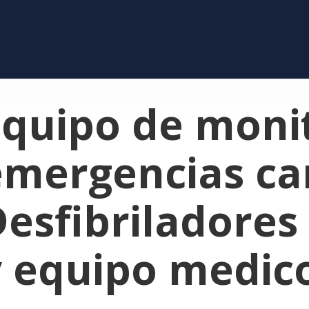
Equipo de moni
emergencias car
esfibriladores 
y equipo medic