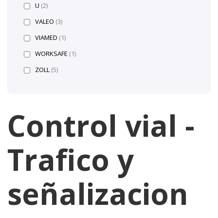
U
(2)
VALEO
(3)
VIAMED
(1)
WORKSAFE
(1)
ZOLL
(5)
Control vial -
Trafico y
señalizacion