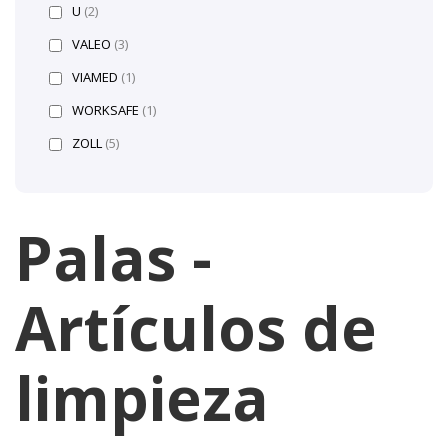
U
(2)
VALEO
(3)
VIAMED
(1)
WORKSAFE
(1)
ZOLL
(5)
Palas -
Artículos de
limpieza