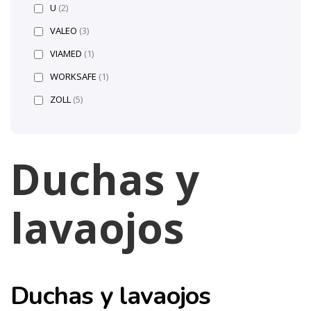
U
(2)
VALEO
(3)
VIAMED
(1)
WORKSAFE
(1)
ZOLL
(5)
Duchas y
lavaojos
Duchas y lavaojos