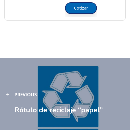
Cotizar
PREVIOUS
Rótulo de reciclaje “papel”