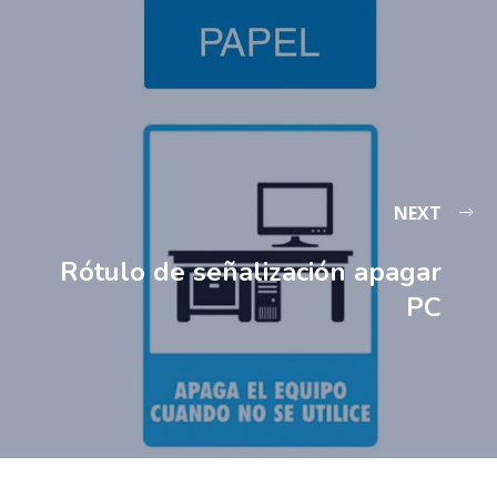
NEXT
Rótulo de señalización apagar
PC