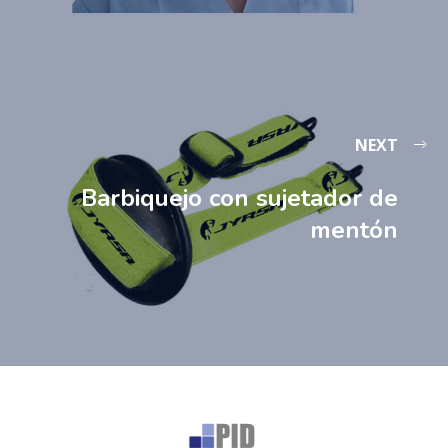
NEXT
Barbiquejo con sujetador de
mentón