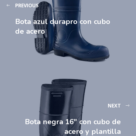
PREVIOUS
Bota azul durapro con cubo
de acero
NEXT
Bota negra 16″ con cubo de
acero y plantilla