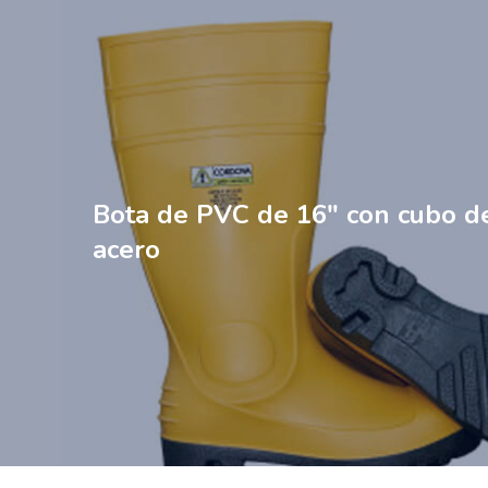
Bota de PVC de 16″ con cubo d
acero