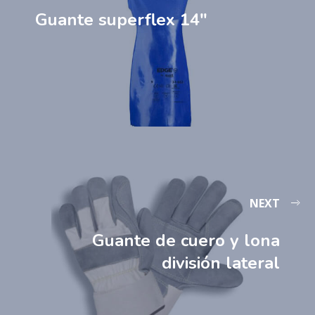
Guante superflex 14″
NEXT
Guante de cuero y lona
división lateral