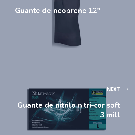
Guante de neoprene 12″
NEXT
Guante de nitrilo nitri-cor soft
3 mill