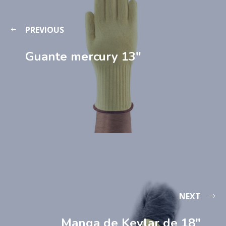
PREVIOUS
Guante mercury 13″
NEXT
Manga de Kevlar de 18″