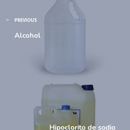
PREVIOUS
Alcohol
Hipoclorito de sodio