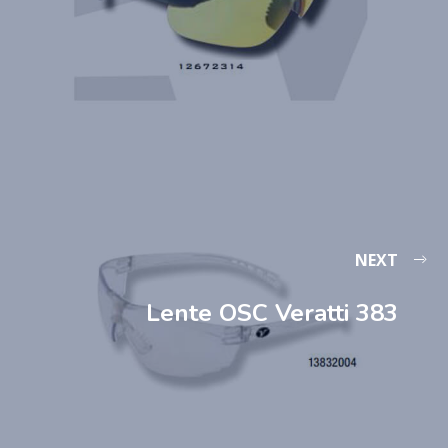
NEXT
Lente OSC Veratti 383