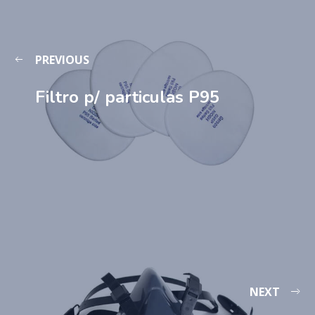
PREVIOUS
Filtro p/ particulas P95
NEXT