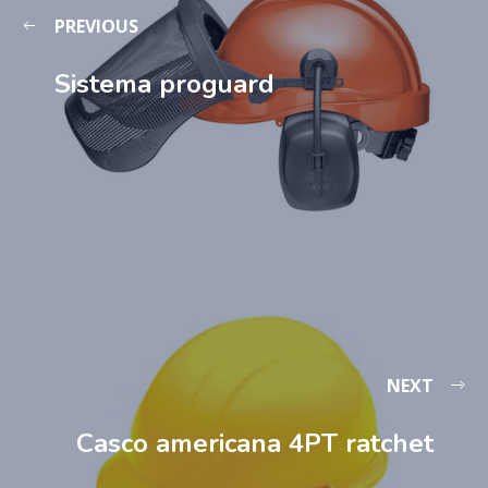
PREVIOUS
Sistema proguard
NEXT
Casco americana 4PT ratchet